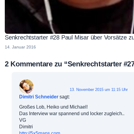
Senkrechtstarter #28 Paul Misar über Vorsätze 
14. Januar 2016
2 Kommentare zu “
Senkrechtstarter #2
13. November 2015 um 11:15 Uhr
Dimitri Schneider
sagt:
Großes Lob, Heiko und Michael!
Das Interview war spannend und locker zugleich..
VG
Dimitri
http://5x5maps.com