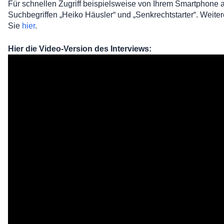
Für schnellen Zugriff beispielsweise von Ihrem Smartphone a
Suchbegriffen „Heiko Häusler“ und „Senkrechtstarter“. Weit
Sie
hier
.
Hier
die Video-Version des Interviews: