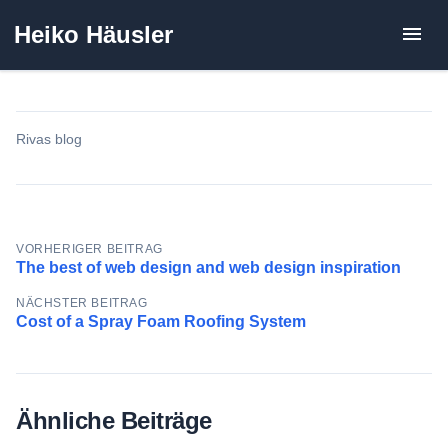
Zum
Heiko Häusler
Inhalt
springen
Rivas blog
Beitragsnavigation
VORHERIGER BEITRAG
The best of web design and web design inspiration
NÄCHSTER BEITRAG
Cost of a Spray Foam Roofing System
Ähnliche Beiträge