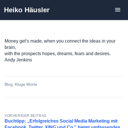
Zum
Heiko Häusler
Inhalt
springen
Money get’s made, when you connect the ideas in your
brain,
with the prospects hopes, dreams, fears and desires.
Andy Jenkins
Blog
,
Kluge Worte
Beitragsnavigation
VORHERIGER BEITRAG
Buchtipp: „Erfolgreiches Social Media Marketing mit
Facebook, Twitter, XING und Co.“ bietet umfassendes